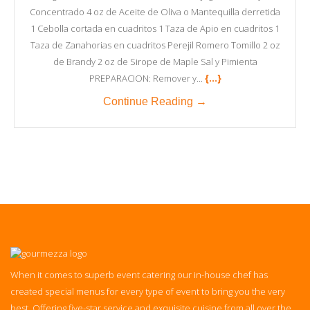
Concentrado 4 oz de Aceite de Oliva o Mantequilla derretida
1 Cebolla cortada en cuadritos 1 Taza de Apio en cuadritos 1
Taza de Zanahorias en cuadritos Perejil Romero Tomillo 2 oz
de Brandy 2 oz de Sirope de Maple Sal y Pimienta
{...}
PREPARACION: Remover y...
Continue Reading →
When it comes to superb event catering our in-house chef has
created special menus for every type of event to bring you the very
best. Offering five-star service and exquisite cuisine from all over the